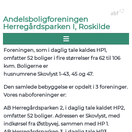
Andelsboligforeningen
Herregårdsparken I, Roskilde
VELKOMMEN
TIL FORENINGENS
HJEMMESIDE
Foreningen, som i daglig tale kaldes HP1,
omfatter 52 boliger i fire størrelser fra 62 til 106
kvm. Boligerne er
husnumrene Skovlyst 1-43, 45 og 47.
Den samlede bebyggelse er opdelt i 3 foreninger.
Vores naboforeninger er:
AB Herregårdsparken 2, i daglig tale kaldet HP2,
omfatter 52 boliger. Adressen er Skovlyst, med
indkørsel fra Østbyvej, sammen med HP 1.
AB Herregårdsparken 3, i daglig tale HP3,